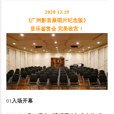
2020 12.19
《广州影音展唱片纪念版》
音乐鉴赏会 完美收宫！
01
入场开幕