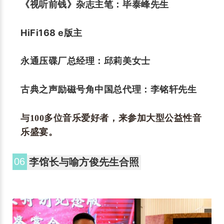
《视听前钱》杂志主笔：毕泰峰先生
HiFi168 e版主
永通压碟厂总经理：邱莉美女士
古典之声励磁号角中国总代理：李铭轩先生
与100多位音乐爱好者，来参加大型公益性音
乐盛宴。
06
李馆长与喻方俊先生合照