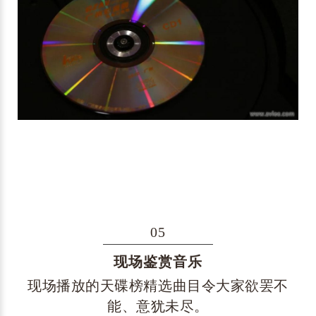
05
现场鉴赏音乐
现场播放的天碟榜精选曲目令大家欲罢不
能、意犹未尽。