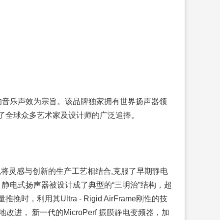
自然的音乐声效为宗旨。该品牌独家拥有世界扬声器领
到了全球众多艺术家及设计师的广泛追捧。
源，静电面板,将灵感与创新的生产工艺相结合,克服了早期静电
围。静电式扬声器被设计成了典型的“三明治”结构，超
其Ultra - Rigid AirFrame刚性的技
， 新一代的MicroPerf 振膜静电变频器，加