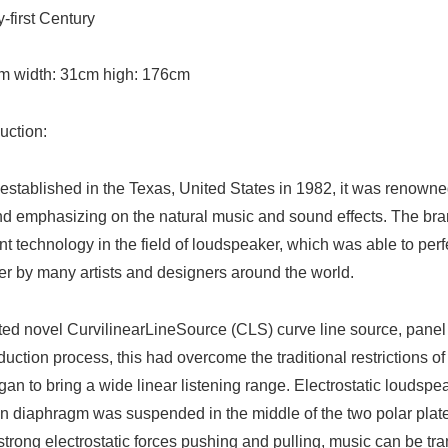
y-first Century
cm width: 31cm high: 176cm
uction:
stablished in the Texas, United States in 1982, it was renowned 
d emphasizing on the natural music and sound effects. The brand
ent technology in the field of loudspeaker, which was able to pe
er by many artists and designers around the world.
ed novel CurvilinearLineSource (CLS) curve line source, panel e
duction process, this had overcome the traditional restrictions o
an to bring a wide linear listening range. Electrostatic loudsp
thin diaphragm was suspended in the middle of the two polar pla
trong electrostatic forces pushing and pulling, music can be tran