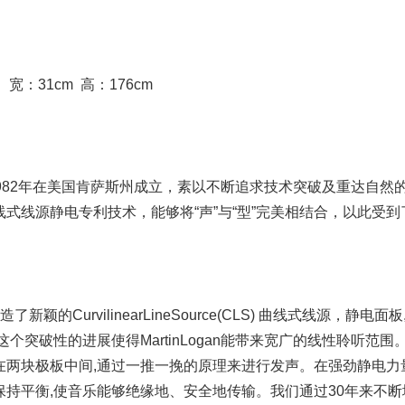
宽：31cm 高：176cm
gan于1982年在美国肯萨斯州成立，素以不断追求技术突破及重达
线式线源静电专利技术，能够将“声”与“型”完美相结合，以此受
n创造了新颖的CurvilinearLineSource(CLS) 曲线式线
这个突破性的进展使得MartinLogan能带来宽广的线性聆听范
块极板中间,通过一推一挽的原理来进行发声。在强劲静电力量推挽时，利用
持平衡,使音乐能够绝缘地、安全地传输。我们通过30年来不断地改进