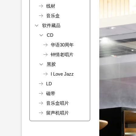
线材
音乐盒
软件藏品
CD
华语30周年
钟情老唱片
黑胶
I Love Jazz
LD
磁带
音乐盒唱片
留声机唱片