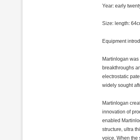
Year: early twent
Size: length: 64
Equipment introd
Martinlogan was e
breakthroughs an
electrostatic pat
widely sought aft
Martinlogan creat
innovation of pro
enabled Martinlog
structure, ultra 
voice. When the s