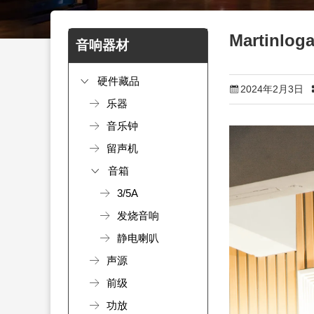
Martin
音响器材
硬件藏品
2024年2月3日
乐器
音乐钟
留声机
音箱
3/5A
发烧音响
静电喇叭
声源
前级
功放