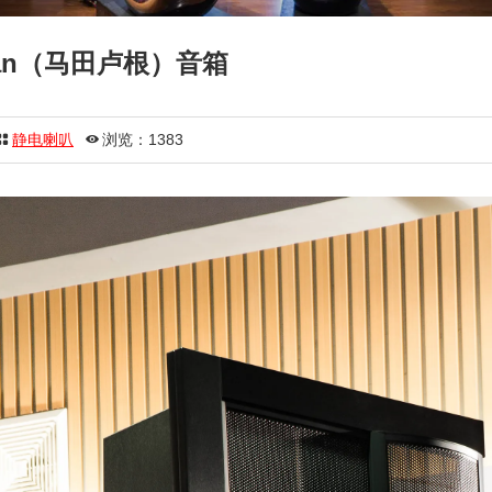
logan（马田卢根）音箱
静电喇叭
浏览：1383