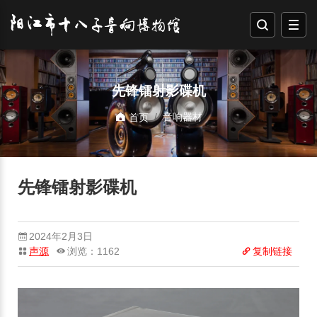
先锋镭射影碟机
音响器材
首页
先锋镭射影碟机
2024年2月3日
声源
浏览：1162
复制链接