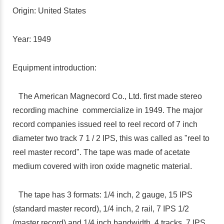
Origin: United States
Year: 1949
Equipment introduction:
The American Magnecord Co., Ltd. first made stereo
recording machine commercialize in 1949. The major
record companies issued reel to reel record of 7 inch
diameter two track 7 1 / 2 IPS, this was called as "reel to
reel master record". The tape was made of acetate
medium covered with iron oxide magnetic material.
The tape has 3 formats: 1/4 inch, 2 gauge, 15 IPS
(standard master record), 1/4 inch, 2 rail, 7 IPS 1/2
(master record) and 1/4 inch bandwidth, 4 tracks, 7 IPS.