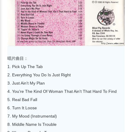
唱片曲目：
1. Pick Up The Tab
2. Everything You Do Is Just Right
3. Just Ain't My Plan
4. You're The Kind Of Woman That Ain't That Hard To Find
5. Real Bad Fall
6. Turn It Loose
7. My Mood (Instrumental)
8. Middle Name Is Trouble