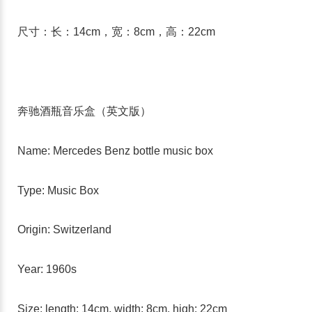
尺寸：长：14cm，宽：8cm，高：22cm
奔驰酒瓶音乐盒（英文版）
Name: Mercedes Benz bottle music box
Type: Music Box
Origin: Switzerland
Year: 1960s
Size: length: 14cm, width: 8cm, high: 22cm