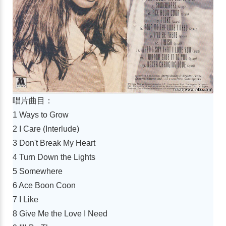
唱片曲目：
1 Ways to Grow
2 I Care (Interlude)
3 Don't Break My Heart
4 Turn Down the Lights
5 Somewhere
6 Ace Boon Coon
7 I Like
8 Give Me the Love I Need