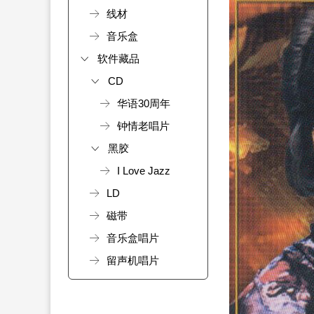
线材
音乐盒
软件藏品
CD
华语30周年
钟情老唱片
黑胶
I Love Jazz
LD
磁带
音乐盒唱片
留声机唱片