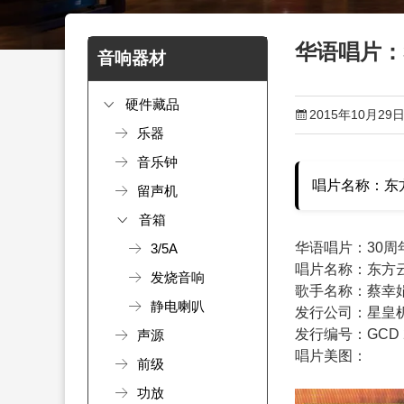
华语唱片：3
音响器材
硬件藏品
2015年10月29
乐器
音乐钟
唱片名称：东方
留声机
音箱
华语唱片：30周年
3/5A
唱片名称：东方云
发烧音响
歌手名称：蔡幸
静电喇叭
发行公司：星皇
发行编号：GCD 2
声源
唱片美图：
前级
功放