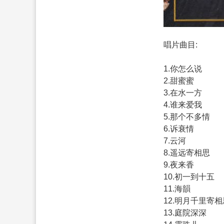
唱片曲目:
1.你怎么说
2.甜蜜蜜
3.在水一方
4.谁来爱我
5.那个不多情
6.诉衰情
7.云河
8.遥远寄相思
9.夜来香
10.初一到十五
11.海韻
12.明月千里寄相
13.庭院深深