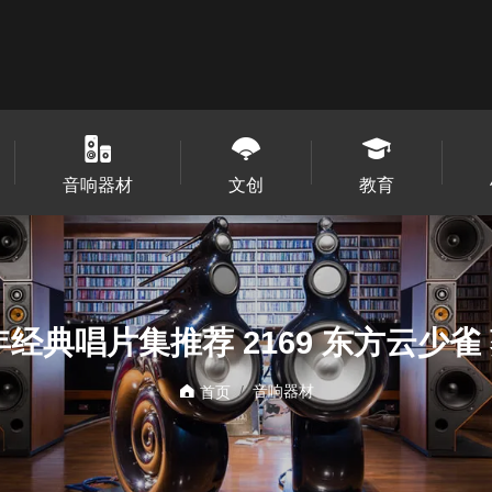
音响器材
文创
教育
经典唱片集推荐 2169 东方云少雀
音响器材
首页