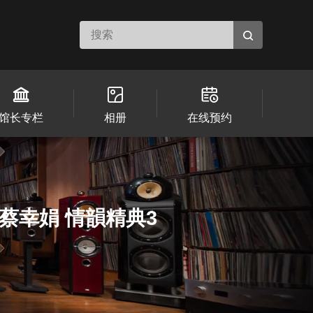
馆长专栏
相册
在线预约
 蔡幸娟 情韻精典3