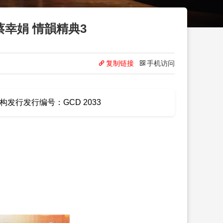
蔡幸娟 情韻精典3
复制链接
手机访问
发行发行编号：GCD 2033