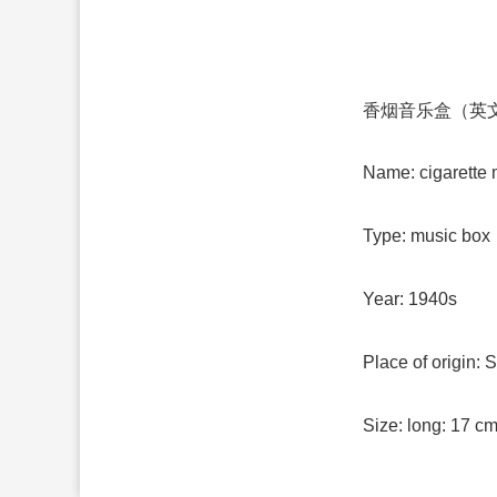
香烟音乐盒（英
Name: cigarette 
Type: music box
Year: 1940s
Place of origin: 
Size: long: 17 c