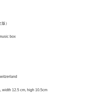
文版）
music box
Switzerland
m, width 12.5 cm, high 10.5cm