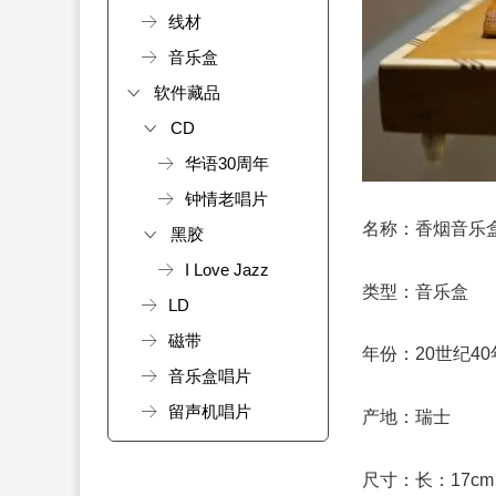
线材
音乐盒
软件藏品
CD
华语30周年
钟情老唱片
名称：香烟音乐
黑胶
I Love Jazz
类型：音乐盒
LD
磁带
年份：20世纪4
音乐盒唱片
留声机唱片
产地：瑞士
尺寸：长：17cm、