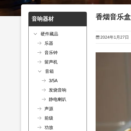
香烟音乐盒
音响器材
硬件藏品
2024年1月27日
乐器
音乐钟
留声机
音箱
3/5A
发烧音响
静电喇叭
声源
前级
功放