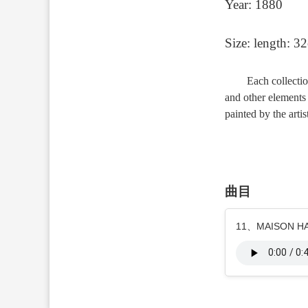
Year: 1880
Size: length: 
Each collectio
and other elements i
painted by the arti
曲目
11、MAISON H