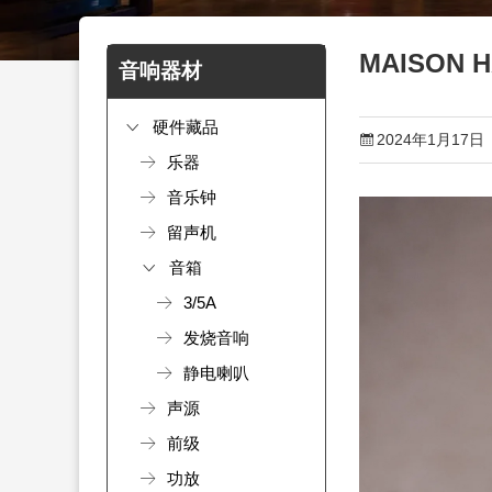
MAISON 
音响器材
硬件藏品
2024年1月17日
乐器
音乐钟
留声机
音箱
3/5A
发烧音响
静电喇叭
声源
前级
功放