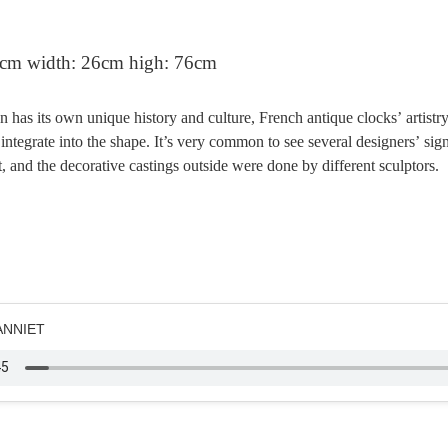
32cm width: 26cm high: 76cm
n has its own unique history and culture, French antique clocks
’
artistr
ntegrate into the shape. It
’
s very common to see several designers
’
sig
st, and the decorative castings outside were done by different sculptors.
ANNIET