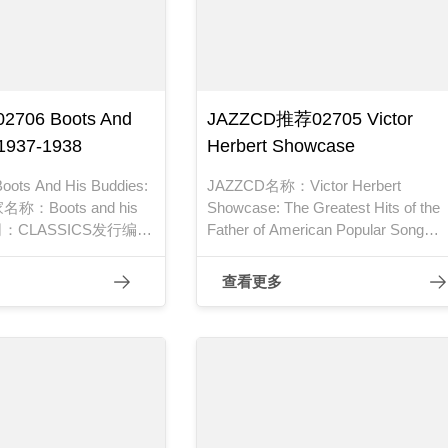
706 Boots And
JAZZCD推荐02705 Victor
 1937-1938
Herbert Showcase
s And His Buddies:
JAZZCD名称：Victor Herbert
名称：Boots and his
Showcase: The Greatest Hits of the
司：CLASSICS发行编
Father of American Popular Song
：1993年
Soundtrack艺术家名称：Various Arti
发行公司：Flapper发行编号：CD 97
查看更多
发行日期：1992年