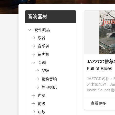
音响器材
硬件藏品
乐器
音乐钟
留声机
JAZZCD推荐02
音箱
Full of Blues
3/5A
JAZZCD名称：Scra
发烧音响
艺术家名称：Jun
静电喇叭
Inside Soun
声源
日期：1998年
查看更多
前级
功放