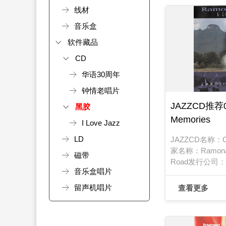
线材
音乐盒
软件藏品
CD
华语30周年
钟情老唱片
JAZZCD推荐02
黑胶
Memories
I Love Jazz
LD
JAZZCD名称：Ca
家名称：Ramona C
磁带
Road发行公司：P
音乐盒唱片
PRC 1106发行
留声机唱片
查看更多