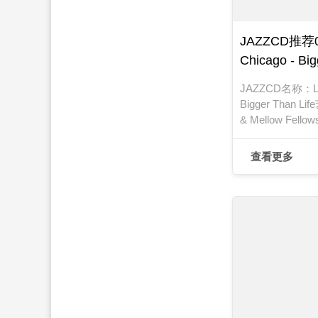
JAZZCD推荐02
Chicago - Big
JAZZCD名称：Live
Bigger Than L
& Mellow Fell
Records发行编
期：1987年
查看更多