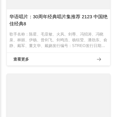
华语唱片：30周年经典唱片集推荐 2123 中国绝
佳经典8
歌手名称：陈星、毛亚敏、火风、剑尊、冯招涛、冯晓
泉、林丽、伊杨、曾剑飞、剑鸣浩、杨钰莹、潘劲东、俞
静、戴军、董文华、戴娆发行编号：STREO发行日期：
1997年
查看更多