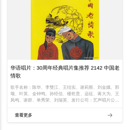
华语唱片：30周年经典唱片集推荐 2142 中国老
情歌
歌手名称：陈华、李雙江、王结实、谢莉斯、刘金娥、郭
颂、叶英、金钟鸣、孙经信、楼乾贵、远征、蒋大为、王
凤鸣、谢群、单秀荣、刘瑞英、发行公司：艺声唱片公司
发行编号：ACD-062发行日期：1996年
查看更多