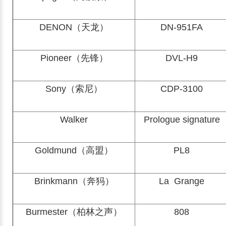
DENON（天龙）
DN-951FA
Pioneer（先锋）
DVL-H9
Sony（索尼）
CDP-3100
Walker
Prologue signature
Goldmund（高盟）
PL8
Brinkmann（奔犸）
La Grange
Burmester（柏林之声）
808